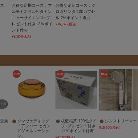
ース：
お得な定期コース：マ
お得な定期コース：ク
ルチミネラルビタミン
ロガリンダ 100カプセ
ニューサイエンス+プ
ル 2%ポイント還元
レゼント付き+2％ポイ
¥16,740
(税込)
ント付与
¥9,504
(税込)
 交換
ソマヴェディック
板藍根茶 120包タイ
シンストリーマー
「アンバー セカン
プ+プレゼント付き
¥19,800
(税込)
ドジェネレーショ
+2％ポイント付与
ン」
¥9,180
(税込)