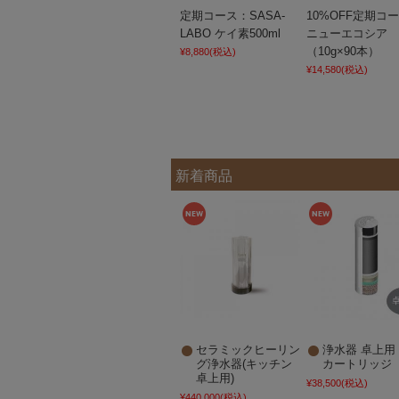
定期コース：SASA-
10%OFF定期コ
LABO ケイ素500ml
ニューエコシア
（10g×90本）
¥8,880
(税込)
¥14,580
(税込)
新着商品
セラミックヒーリン
浄水器 卓上用
グ浄水器(キッチン
カートリッジ
卓上用)
¥38,500
(税込)
¥440,000
(税込)