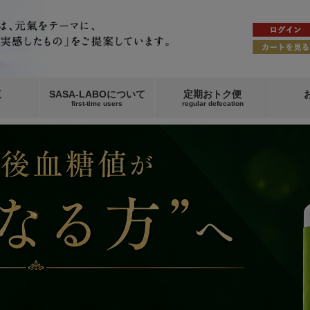
覧
SASA-LABOについて
定期おトク便
first-time users
regular defecation