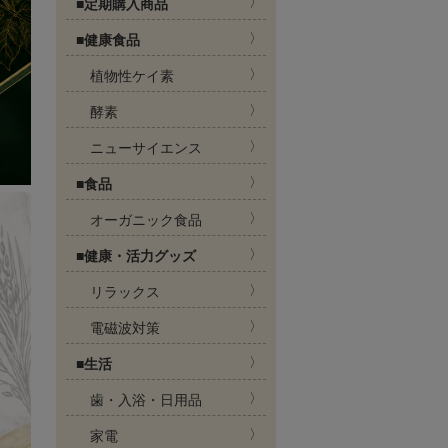
■定期購入商品
■健康食品
植物性ケイ素
酵素
ニューサイエンス
■食品
オーガニック食品
■健康・活力グッズ
リラックス
電磁波対策
■生活
歯・入浴・日用品
家電