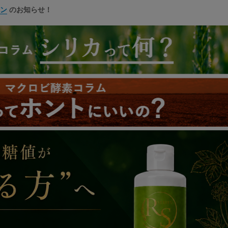
ン
のお知らせ！
ット3食×3日間（加熱キット付）
新登場！
ストックセット3食×3日間
新登場！
ット3食×3日間（加熱キット付）
新登場！
ストックセット3食×3日間
新登場！
新登場！
本入）
新登場！
ディック セカンドジェネレーション」
新登場！
GAN』
販売開始！
SHU』
販売開始！
マイナスイオン扇風機
新登場！
に関するお知らせ