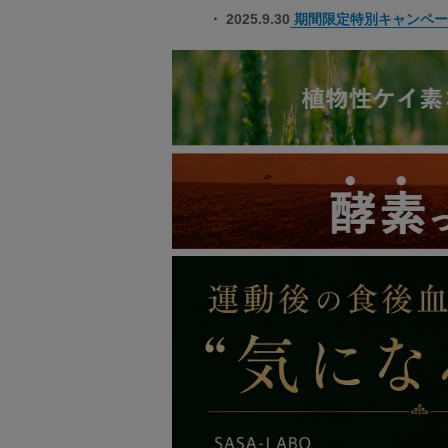
・ 2025.9.30
期間限定特別キャンペー
・ 2025.5.29
和風・防災食あたたかセ
・ 2025.5.29
和風・防災食ローリング
・ 2025.5.29
洋風・防災食あたたかセ
・ 2025.5.29
洋風・防災食ローリング
・ 2024.7.15
マコモレジェンドプラス
・ 2024.7.15
フラスカ グリーン（3
・ 2024.7.15
ソマヴェディック「ヴェ
・ 2024.7.10
十種神宝ペンダント『願 
・ 2024.7.10
十種神宝ペンダント『守 
・ 2024.7.1
ゼンケン DC FAN 2 
・ 2024.4.22
数霊ZENWA
新登場！
・ 2024.1.1
新年のご挨拶
・ 2024.4.22
ゴールデンウィーク休業